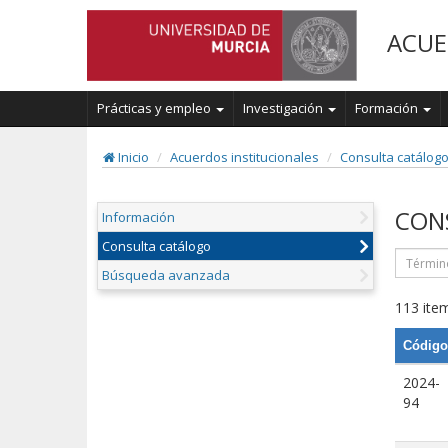
ACUE
Prácticas y empleo
Investigación
Formación
Inicio
Acuerdos institucionales
Consulta catálog
CON
Información
Consulta catálogo
Búsqueda avanzada
113 item
Código
2024-
94