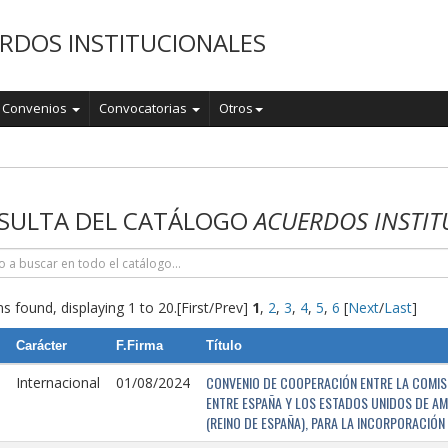
RDOS INSTITUCIONALES
Convenios
Convocatorias
Otros
o
SULTA DEL CATÁLOGO
ACUERDOS INSTIT
s found, displaying 1 to 20.
[First/Prev]
1
,
2
,
3
,
4
,
5
,
6
[
Next
/
Last
]
Carácter
F.Firma
Título
CONVENIO DE COOPERACIÓN ENTRE LA COMISI
Internacional
01/08/2024
ENTRE ESPAÑA Y LOS ESTADOS UNIDOS DE AM
(REINO DE ESPAÑA), PARA LA INCORPORACIÓ