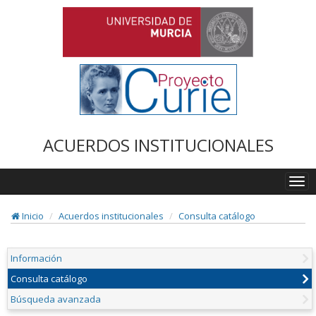
ACUERDOS INSTITUCIONALES
Togg
navi
Inicio
Acuerdos institucionales
Consulta catálogo
Información
Consulta catálogo
Búsqueda avanzada