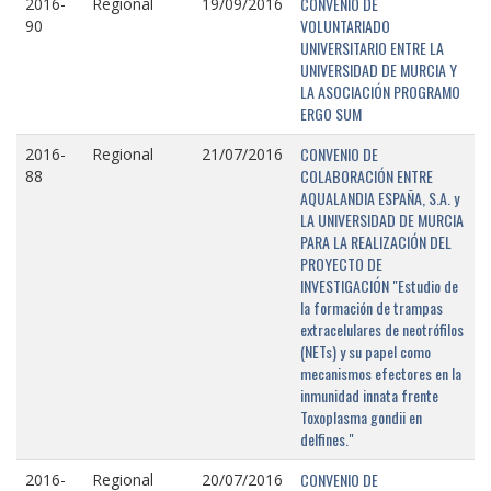
CONVENIO DE
2016-
Regional
19/09/2016
VOLUNTARIADO
90
UNIVERSITARIO ENTRE LA
UNIVERSIDAD DE MURCIA Y
LA ASOCIACIÓN PROGRAMO
ERGO SUM
CONVENIO DE
2016-
Regional
21/07/2016
COLABORACIÓN ENTRE
88
AQUALANDIA ESPAÑA, S.A. y
LA UNIVERSIDAD DE MURCIA
PARA LA REALIZACIÓN DEL
PROYECTO DE
INVESTIGACIÓN "Estudio de
la formación de trampas
extracelulares de neotrófilos
(NETs) y su papel como
mecanismos efectores en la
inmunidad innata frente
Toxoplasma gondii en
delfines."
CONVENIO DE
2016-
Regional
20/07/2016