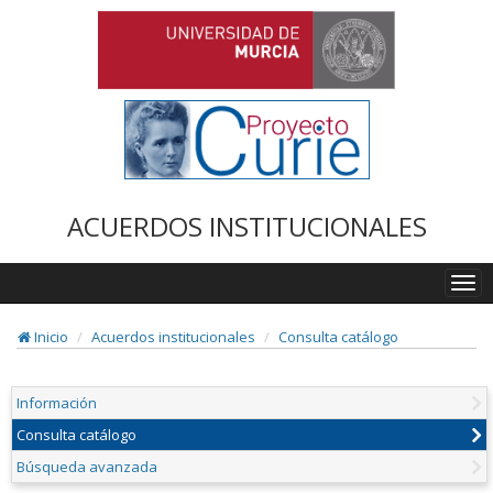
ACUERDOS INSTITUCIONALES
Togg
navi
Inicio
Acuerdos institucionales
Consulta catálogo
Información
Consulta catálogo
Búsqueda avanzada