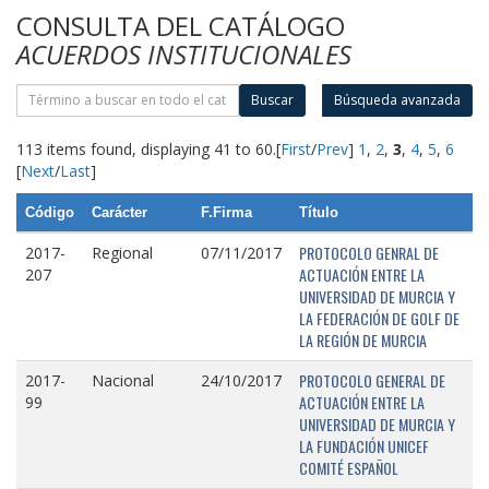
CONSULTA DEL CATÁLOGO
ACUERDOS INSTITUCIONALES
Buscar
Búsqueda avanzada
113 items found, displaying 41 to 60.
[
First
/
Prev
]
1
,
2
,
3
,
4
,
5
,
6
[
Next
/
Last
]
Código
Carácter
F.Firma
Título
PROTOCOLO GENRAL DE
2017-
Regional
07/11/2017
ACTUACIÓN ENTRE LA
207
UNIVERSIDAD DE MURCIA Y
LA FEDERACIÓN DE GOLF DE
LA REGIÓN DE MURCIA
PROTOCOLO GENERAL DE
2017-
Nacional
24/10/2017
ACTUACIÓN ENTRE LA
99
UNIVERSIDAD DE MURCIA Y
LA FUNDACIÓN UNICEF
COMITÉ ESPAÑOL