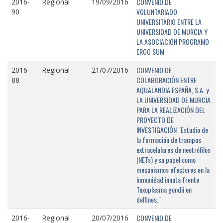
CONVENIO DE
2016-
Regional
19/09/2016
VOLUNTARIADO
90
UNIVERSITARIO ENTRE LA
UNIVERSIDAD DE MURCIA Y
LA ASOCIACIÓN PROGRAMO
ERGO SUM
CONVENIO DE
2016-
Regional
21/07/2016
COLABORACIÓN ENTRE
88
AQUALANDIA ESPAÑA, S.A. y
LA UNIVERSIDAD DE MURCIA
PARA LA REALIZACIÓN DEL
PROYECTO DE
INVESTIGACIÓN "Estudio de
la formación de trampas
extracelulares de neotrófilos
(NETs) y su papel como
mecanismos efectores en la
inmunidad innata frente
Toxoplasma gondii en
delfines."
CONVENIO DE
2016-
Regional
20/07/2016