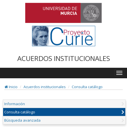
ACUERDOS INSTITUCIONALES
Togg
navi
Inicio
Acuerdos institucionales
Consulta catálogo
Información
Consulta catálogo
Búsqueda avanzada