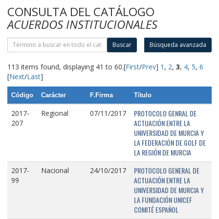
CONSULTA DEL CATÁLOGO
ACUERDOS INSTITUCIONALES
Buscar
Búsqueda avanzada
113 items found, displaying 41 to 60.
[
First
/
Prev
]
1
,
2
,
3
,
4
,
5
,
6
[
Next
/
Last
]
Código
Carácter
F.Firma
Título
PROTOCOLO GENRAL DE
2017-
Regional
07/11/2017
ACTUACIÓN ENTRE LA
207
UNIVERSIDAD DE MURCIA Y
LA FEDERACIÓN DE GOLF DE
LA REGIÓN DE MURCIA
PROTOCOLO GENERAL DE
2017-
Nacional
24/10/2017
ACTUACIÓN ENTRE LA
99
UNIVERSIDAD DE MURCIA Y
LA FUNDACIÓN UNICEF
COMITÉ ESPAÑOL