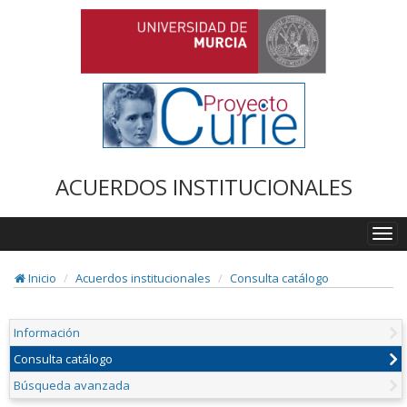
ACUERDOS INSTITUCIONALES
Togg
navi
Inicio
Acuerdos institucionales
Consulta catálogo
Información
Consulta catálogo
Búsqueda avanzada