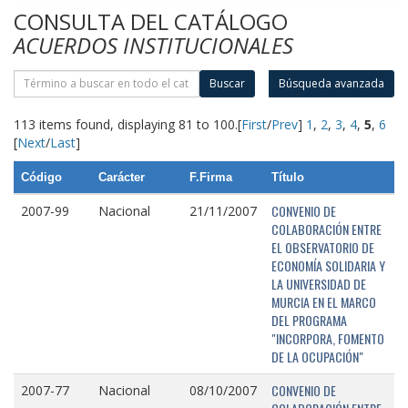
CONSULTA DEL CATÁLOGO
ACUERDOS INSTITUCIONALES
Buscar
Búsqueda avanzada
113 items found, displaying 81 to 100.
[
First
/
Prev
]
1
,
2
,
3
,
4
,
5
,
6
[
Next
/
Last
]
Código
Carácter
F.Firma
Título
CONVENIO DE
2007-99
Nacional
21/11/2007
COLABORACIÓN ENTRE
EL OBSERVATORIO DE
ECONOMÍA SOLIDARIA Y
LA UNIVERSIDAD DE
MURCIA EN EL MARCO
DEL PROGRAMA
"INCORPORA, FOMENTO
DE LA OCUPACIÓN"
CONVENIO DE
2007-77
Nacional
08/10/2007