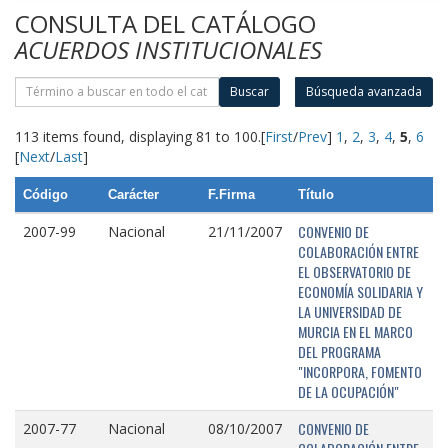
CONSULTA DEL CATÁLOGO
ACUERDOS INSTITUCIONALES
Buscar
Búsqueda avanzada
113 items found, displaying 81 to 100.
[
First
/
Prev
]
1
,
2
,
3
,
4
,
5
,
6
[
Next
/
Last
]
Código
Carácter
F.Firma
Título
CONVENIO DE
2007-99
Nacional
21/11/2007
COLABORACIÓN ENTRE
EL OBSERVATORIO DE
ECONOMÍA SOLIDARIA Y
LA UNIVERSIDAD DE
MURCIA EN EL MARCO
DEL PROGRAMA
"INCORPORA, FOMENTO
DE LA OCUPACIÓN"
CONVENIO DE
2007-77
Nacional
08/10/2007