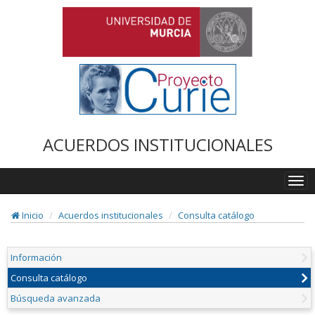
ACUERDOS INSTITUCIONALES
Togg
navi
Inicio
Acuerdos institucionales
Consulta catálogo
Información
Consulta catálogo
Búsqueda avanzada