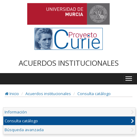
ACUERDOS INSTITUCIONALES
Togg
navi
Inicio
Acuerdos institucionales
Consulta catálogo
Información
Consulta catálogo
Búsqueda avanzada