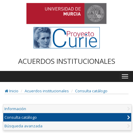
ACUERDOS INSTITUCIONALES
Togg
navi
Inicio
Acuerdos institucionales
Consulta catálogo
Información
Consulta catálogo
Búsqueda avanzada