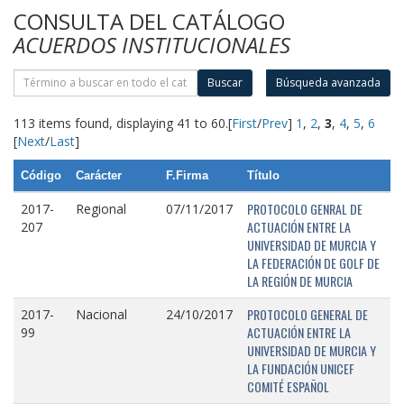
CONSULTA DEL CATÁLOGO
ACUERDOS INSTITUCIONALES
Buscar
Búsqueda avanzada
113 items found, displaying 41 to 60.
[
First
/
Prev
]
1
,
2
,
3
,
4
,
5
,
6
[
Next
/
Last
]
Código
Carácter
F.Firma
Título
PROTOCOLO GENRAL DE
2017-
Regional
07/11/2017
ACTUACIÓN ENTRE LA
207
UNIVERSIDAD DE MURCIA Y
LA FEDERACIÓN DE GOLF DE
LA REGIÓN DE MURCIA
PROTOCOLO GENERAL DE
2017-
Nacional
24/10/2017
ACTUACIÓN ENTRE LA
99
UNIVERSIDAD DE MURCIA Y
LA FUNDACIÓN UNICEF
COMITÉ ESPAÑOL