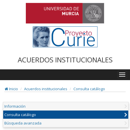
ACUERDOS INSTITUCIONALES
Togg
navi
Inicio
Acuerdos institucionales
Consulta catálogo
Información
Consulta catálogo
Búsqueda avanzada