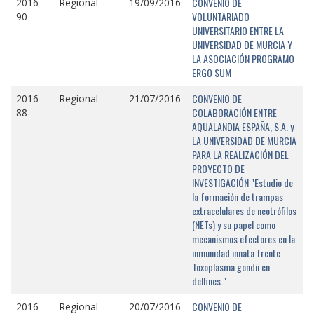
CONVENIO DE
2016-
Regional
19/09/2016
VOLUNTARIADO
90
UNIVERSITARIO ENTRE LA
UNIVERSIDAD DE MURCIA Y
LA ASOCIACIÓN PROGRAMO
ERGO SUM
CONVENIO DE
2016-
Regional
21/07/2016
COLABORACIÓN ENTRE
88
AQUALANDIA ESPAÑA, S.A. y
LA UNIVERSIDAD DE MURCIA
PARA LA REALIZACIÓN DEL
PROYECTO DE
INVESTIGACIÓN "Estudio de
la formación de trampas
extracelulares de neotrófilos
(NETs) y su papel como
mecanismos efectores en la
inmunidad innata frente
Toxoplasma gondii en
delfines."
CONVENIO DE
2016-
Regional
20/07/2016