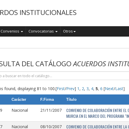
RDOS INSTITUCIONALES
Convenios
Convocatorias
Otros
o
SULTA DEL CATÁLOGO
ACUERDOS INSTIT
s found, displaying 81 to 100.
[
First
/
Prev
]
1
,
2
,
3
,
4
,
5
,
6
[
Next
/
Last
]
Carácter
F.Firma
Título
CONVENIO DE COLABORACIÓN ENTRE EL O
9
Nacional
21/11/2007
MURCIA EN EL MARCO DEL PROGRAMA "I
CONVENIO DE COLABORACIÓN ENTRE LA 
7
Nacional
08/10/2007