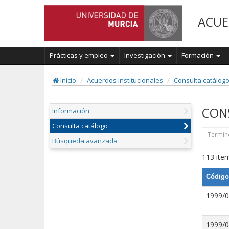
ACUE
Prácticas y empleo
Investigación
Formación
Inicio
Acuerdos institucionales
Consulta catálog
CON
Información
Consulta catálogo
Búsqueda avanzada
113 item
Código
1999/
1999/