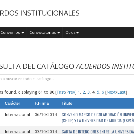
RDOS INSTITUCIONALES
Convenios
Convocatorias
Otros
o
SULTA DEL CATÁLOGO
ACUERDOS INSTIT
s found, displaying 61 to 80.
[
First
/
Prev
]
1
,
2
,
3
,
4
,
5
,
6
[
Next
/
Last
]
Carácter
F.Firma
Título
CONVENIO MARCO DE COLABORACIÓN UNIVERSI
Internacional
06/10/2014
(CHILE) Y LA UNIVERSIDAD DE MURCIA (ESPAÑ
CARTA DE INTENCIONES ENTRE LA UNIVERSIDA
Internacional
03/10/2014