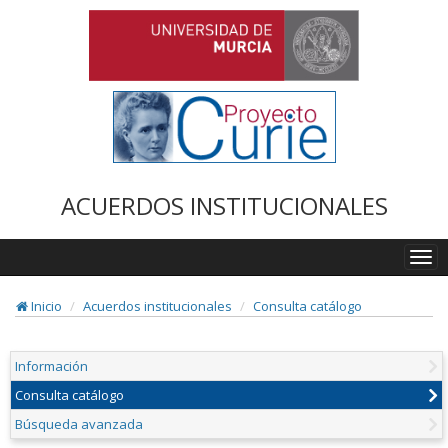
ACUERDOS INSTITUCIONALES
Togg
navi
Inicio
Acuerdos institucionales
Consulta catálogo
Información
Consulta catálogo
Búsqueda avanzada