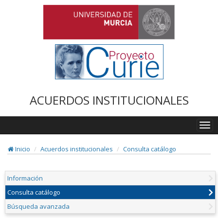
ACUERDOS INSTITUCIONALES
Togg
navi
Inicio
Acuerdos institucionales
Consulta catálogo
Información
Consulta catálogo
Búsqueda avanzada