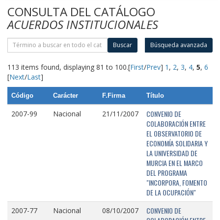
CONSULTA DEL CATÁLOGO
ACUERDOS INSTITUCIONALES
Buscar
Búsqueda avanzada
113 items found, displaying 81 to 100.
[
First
/
Prev
]
1
,
2
,
3
,
4
,
5
,
6
[
Next
/
Last
]
Código
Carácter
F.Firma
Título
CONVENIO DE
2007-99
Nacional
21/11/2007
COLABORACIÓN ENTRE
EL OBSERVATORIO DE
ECONOMÍA SOLIDARIA Y
LA UNIVERSIDAD DE
MURCIA EN EL MARCO
DEL PROGRAMA
"INCORPORA, FOMENTO
DE LA OCUPACIÓN"
CONVENIO DE
2007-77
Nacional
08/10/2007