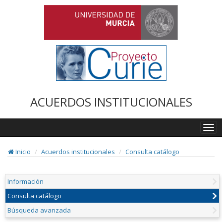
ACUERDOS INSTITUCIONALES
Togg
navi
Inicio
Acuerdos institucionales
Consulta catálogo
Información
Consulta catálogo
Búsqueda avanzada