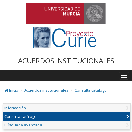
ACUERDOS INSTITUCIONALES
Togg
navi
Inicio
Acuerdos institucionales
Consulta catálogo
Información
Consulta catálogo
Búsqueda avanzada