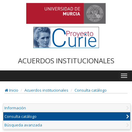
ACUERDOS INSTITUCIONALES
Togg
navi
Inicio
Acuerdos institucionales
Consulta catálogo
Información
Consulta catálogo
Búsqueda avanzada