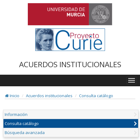
ACUERDOS INSTITUCIONALES
Togg
navi
Inicio
Acuerdos institucionales
Consulta catálogo
Información
Consulta catálogo
Búsqueda avanzada