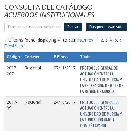
CONSULTA DEL CATÁLOGO
ACUERDOS INSTITUCIONALES
Buscar
Búsqueda avanzada
113 items found, displaying 41 to 60.
[
First
/
Prev
]
1
,
2
,
3
,
4
,
5
,
6
[
Next
/
Last
]
Código
Carácter
F.Firma
Título
PROTOCOLO GENRAL DE
2017-
Regional
07/11/2017
ACTUACIÓN ENTRE LA
207
UNIVERSIDAD DE MURCIA Y
LA FEDERACIÓN DE GOLF DE
LA REGIÓN DE MURCIA
PROTOCOLO GENERAL DE
2017-
Nacional
24/10/2017
ACTUACIÓN ENTRE LA
99
UNIVERSIDAD DE MURCIA Y
LA FUNDACIÓN UNICEF
COMITÉ ESPAÑOL