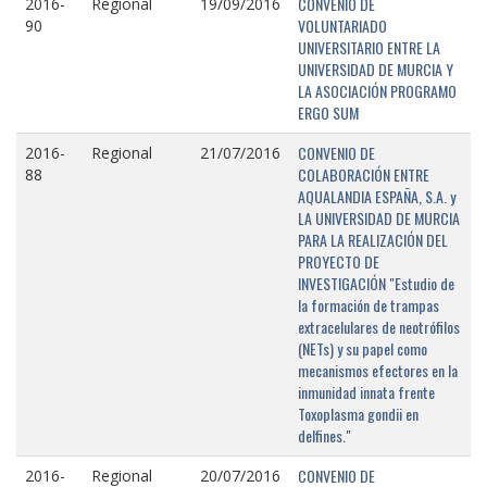
CONVENIO DE
2016-
Regional
19/09/2016
VOLUNTARIADO
90
UNIVERSITARIO ENTRE LA
UNIVERSIDAD DE MURCIA Y
LA ASOCIACIÓN PROGRAMO
ERGO SUM
CONVENIO DE
2016-
Regional
21/07/2016
COLABORACIÓN ENTRE
88
AQUALANDIA ESPAÑA, S.A. y
LA UNIVERSIDAD DE MURCIA
PARA LA REALIZACIÓN DEL
PROYECTO DE
INVESTIGACIÓN "Estudio de
la formación de trampas
extracelulares de neotrófilos
(NETs) y su papel como
mecanismos efectores en la
inmunidad innata frente
Toxoplasma gondii en
delfines."
CONVENIO DE
2016-
Regional
20/07/2016