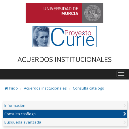
ACUERDOS INSTITUCIONALES
Togg
navi
Inicio
Acuerdos institucionales
Consulta catálogo
Información
Consulta catálogo
Búsqueda avanzada