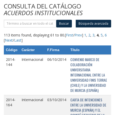
CONSULTA DEL CATÁLOGO
ACUERDOS INSTITUCIONALES
Buscar
Búsqueda avanzada
113 items found, displaying 61 to 80.
[
First
/
Prev
]
1
,
2
,
3
,
4
,
5
,
6
[
Next
/
Last
]
Código
Carácter
F.Firma
Título
CONVENIO MARCO DE
2014-
Internacional
06/10/2014
COLABORACIÓN
144
UNIVERSITARIA
INTERNACIONAL ENTRE LA
UNIVERSIDAD FINIS TERRAE
(CHILE) Y LA UNIVERSIDAD
DE MURCIA (ESPAÑA)
CARTA DE INTENCIONES
2014-
Internacional
03/10/2014
ENTRE LA UNIVERSIDAD DE
164
MURCIA (ESPAÑA) Y EL