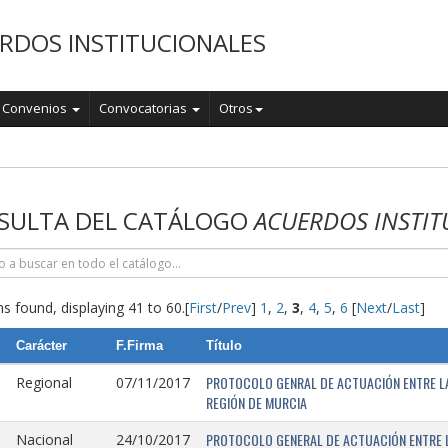
RDOS INSTITUCIONALES
Convenios
Convocatorias
Otros
o
SULTA DEL CATÁLOGO
ACUERDOS INSTIT
s found, displaying 41 to 60.
[
First
/
Prev
]
1
,
2
,
3
,
4
,
5
,
6
[
Next
/
Last
]
Carácter
F.Firma
Título
PROTOCOLO GENRAL DE ACTUACIÓN ENTRE LA 
Regional
07/11/2017
REGIÓN DE MURCIA
PROTOCOLO GENERAL DE ACTUACIÓN ENTRE L
Nacional
24/10/2017