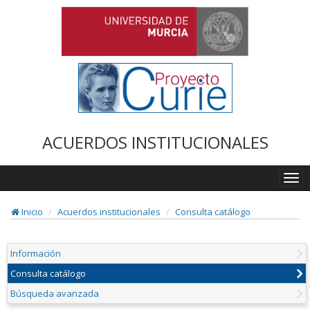
ACUERDOS INSTITUCIONALES
Togg
navi
Inicio
Acuerdos institucionales
Consulta catálogo
Información
Consulta catálogo
Búsqueda avanzada