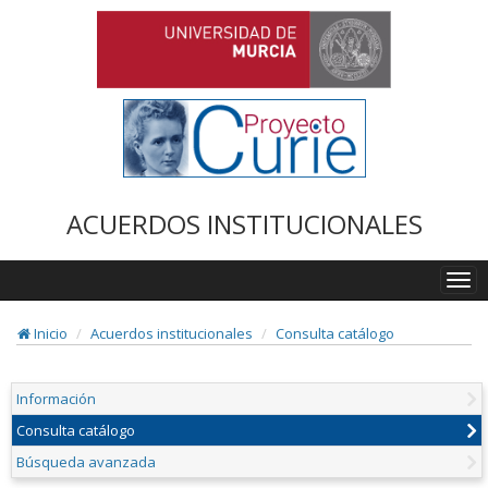
ACUERDOS INSTITUCIONALES
Togg
navi
Inicio
Acuerdos institucionales
Consulta catálogo
Información
Consulta catálogo
Búsqueda avanzada