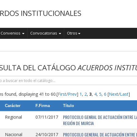
RDOS INSTITUCIONALES
Convenios
Convocatorias
Otros
o
SULTA DEL CATÁLOGO
ACUERDOS INSTIT
s found, displaying 41 to 60.
[
First
/
Prev
]
1
,
2
,
3
,
4
,
5
,
6
[
Next
/
Last
]
Carácter
F.Firma
Título
PROTOCOLO GENRAL DE ACTUACIÓN ENTRE LA 
Regional
07/11/2017
REGIÓN DE MURCIA
PROTOCOLO GENERAL DE ACTUACIÓN ENTRE L
Nacional
24/10/2017