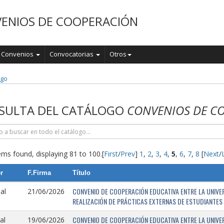
ENIOS DE COOPERACIÓN
Convenios
Convocatorias
Otros
ogo
SULTA DEL CATÁLOGO
CONVENIOS DE C
ems found, displaying 81 to 100.
[
First
/
Prev
]
1
,
2
,
3
,
4
,
5
,
6
,
7
,
8
[
Next
/
r
F.Firma
Título
CONVENIO DE COOPERACIÓN EDUCATIVA ENTRE LA UNIVER
al
21/06/2026
REALIZACIÓN DE PRÁCTICAS EXTERNAS DE ESTUDIANTES 
CONVENIO DE COOPERACIÓN EDUCATIVA ENTRE LA UNIVE
al
19/06/2026