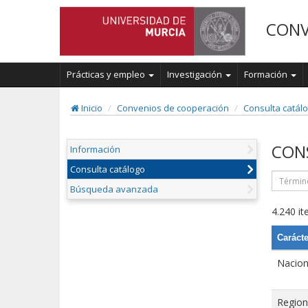
CONV
Prácticas y empleo
Investigación
Formación
Inicio
Convenios de cooperación
Consulta catál
CON
Información
Consulta catálogo
Búsqueda avanzada
4.240 it
Carácte
Nacion
Region