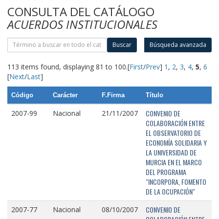
CONSULTA DEL CATÁLOGO
ACUERDOS INSTITUCIONALES
Buscar
Búsqueda avanzada
113 items found, displaying 81 to 100.
[
First
/
Prev
]
1
,
2
,
3
,
4
,
5
,
6
[
Next
/
Last
]
Código
Carácter
F.Firma
Título
CONVENIO DE
2007-99
Nacional
21/11/2007
COLABORACIÓN ENTRE
EL OBSERVATORIO DE
ECONOMÍA SOLIDARIA Y
LA UNIVERSIDAD DE
MURCIA EN EL MARCO
DEL PROGRAMA
"INCORPORA, FOMENTO
DE LA OCUPACIÓN"
CONVENIO DE
2007-77
Nacional
08/10/2007