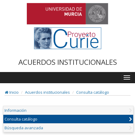
ACUERDOS INSTITUCIONALES
Togg
navi
Inicio
Acuerdos institucionales
Consulta catálogo
Información
Consulta catálogo
Búsqueda avanzada