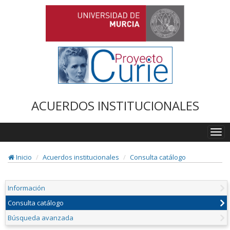
ACUERDOS INSTITUCIONALES
Togg
navi
Inicio
Acuerdos institucionales
Consulta catálogo
Información
Consulta catálogo
Búsqueda avanzada