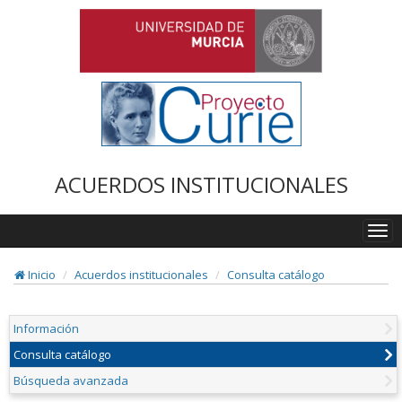
ACUERDOS INSTITUCIONALES
Togg
navi
Inicio
Acuerdos institucionales
Consulta catálogo
Información
Consulta catálogo
Búsqueda avanzada