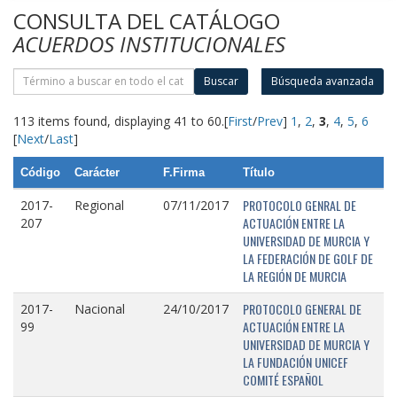
CONSULTA DEL CATÁLOGO
ACUERDOS INSTITUCIONALES
Buscar
Búsqueda avanzada
113 items found, displaying 41 to 60.
[
First
/
Prev
]
1
,
2
,
3
,
4
,
5
,
6
[
Next
/
Last
]
Código
Carácter
F.Firma
Título
PROTOCOLO GENRAL DE
2017-
Regional
07/11/2017
ACTUACIÓN ENTRE LA
207
UNIVERSIDAD DE MURCIA Y
LA FEDERACIÓN DE GOLF DE
LA REGIÓN DE MURCIA
PROTOCOLO GENERAL DE
2017-
Nacional
24/10/2017
ACTUACIÓN ENTRE LA
99
UNIVERSIDAD DE MURCIA Y
LA FUNDACIÓN UNICEF
COMITÉ ESPAÑOL