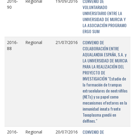
CONVENIO DE
2016-
Regional
19/09/2016
VOLUNTARIADO
90
UNIVERSITARIO ENTRE LA
UNIVERSIDAD DE MURCIA Y
LA ASOCIACIÓN PROGRAMO
ERGO SUM
CONVENIO DE
2016-
Regional
21/07/2016
COLABORACIÓN ENTRE
88
AQUALANDIA ESPAÑA, S.A. y
LA UNIVERSIDAD DE MURCIA
PARA LA REALIZACIÓN DEL
PROYECTO DE
INVESTIGACIÓN "Estudio de
la formación de trampas
extracelulares de neotrófilos
(NETs) y su papel como
mecanismos efectores en la
inmunidad innata frente
Toxoplasma gondii en
delfines."
CONVENIO DE
2016-
Regional
20/07/2016