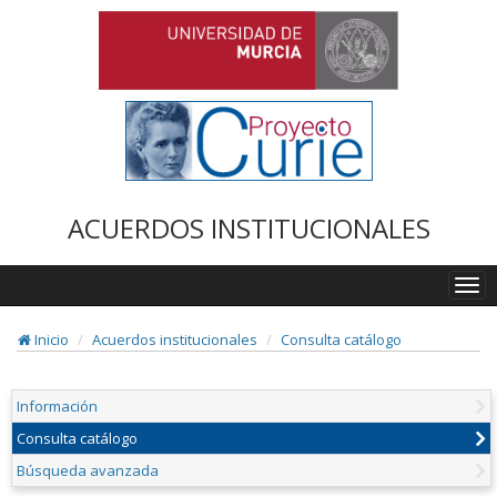
ACUERDOS INSTITUCIONALES
Togg
navi
Inicio
Acuerdos institucionales
Consulta catálogo
Información
Consulta catálogo
Búsqueda avanzada