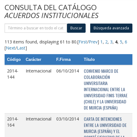
CONSULTA DEL CATÁLOGO
ACUERDOS INSTITUCIONALES
Buscar
Búsqueda avanzada
113 items found, displaying 61 to 80.
[
First
/
Prev
]
1
,
2
,
3
,
4
,
5
,
6
[
Next
/
Last
]
Código
Carácter
F.Firma
Título
CONVENIO MARCO DE
2014-
Internacional
06/10/2014
COLABORACIÓN
144
UNIVERSITARIA
INTERNACIONAL ENTRE LA
UNIVERSIDAD FINIS TERRAE
(CHILE) Y LA UNIVERSIDAD
DE MURCIA (ESPAÑA)
CARTA DE INTENCIONES
2014-
Internacional
03/10/2014
ENTRE LA UNIVERSIDAD DE
164
MURCIA (ESPAÑA) Y EL