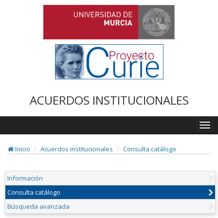
ACUERDOS INSTITUCIONALES
Togg
navi
Inicio
Acuerdos institucionales
Consulta catálogo
Información
Consulta catálogo
Búsqueda avanzada