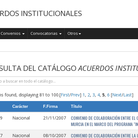
RDOS INSTITUCIONALES
Convenios
Convocatorias
Otros
o
SULTA DEL CATÁLOGO
ACUERDOS INSTIT
s found, displaying 81 to 100.
[
First
/
Prev
]
1
,
2
,
3
,
4
,
5
,
6
[
Next
/
Last
]
Carácter
F.Firma
Título
CONVENIO DE COLABORACIÓN ENTRE EL O
9
Nacional
21/11/2007
MURCIA EN EL MARCO DEL PROGRAMA "I
CONVENIO DE COLABORACIÓN ENTRE LA 
7
Nacional
08/10/2007