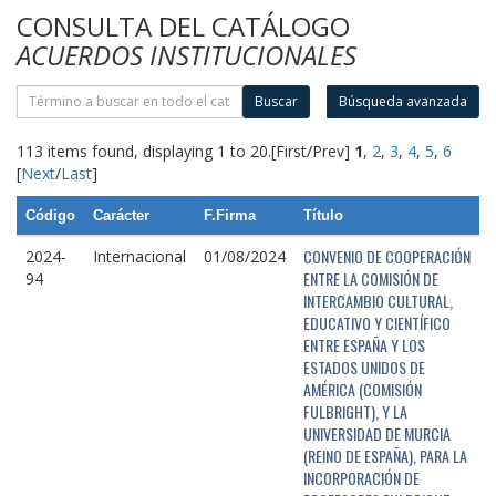
CONSULTA DEL CATÁLOGO
ACUERDOS INSTITUCIONALES
Buscar
Búsqueda avanzada
113 items found, displaying 1 to 20.
[First/Prev]
1
,
2
,
3
,
4
,
5
,
6
[
Next
/
Last
]
Código
Carácter
F.Firma
Título
CONVENIO DE COOPERACIÓN
2024-
Internacional
01/08/2024
ENTRE LA COMISIÓN DE
94
INTERCAMBIO CULTURAL,
EDUCATIVO Y CIENTÍFICO
ENTRE ESPAÑA Y LOS
ESTADOS UNIDOS DE
AMÉRICA (COMISIÓN
FULBRIGHT), Y LA
UNIVERSIDAD DE MURCIA
(REINO DE ESPAÑA), PARA LA
INCORPORACIÓN DE