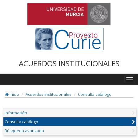
ACUERDOS INSTITUCIONALES
Togg
navi
Inicio
Acuerdos institucionales
Consulta catálogo
Información
Consulta catálogo
Búsqueda avanzada