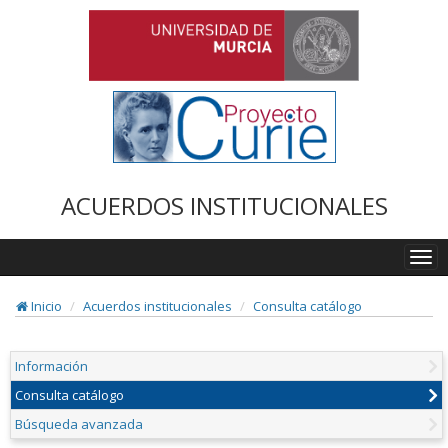
ACUERDOS INSTITUCIONALES
Togg
navi
Inicio
Acuerdos institucionales
Consulta catálogo
Información
Consulta catálogo
Búsqueda avanzada