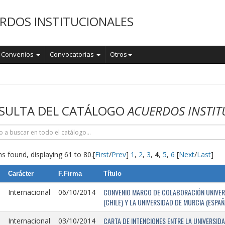
RDOS INSTITUCIONALES
Convenios
Convocatorias
Otros
o
SULTA DEL CATÁLOGO
ACUERDOS INSTIT
s found, displaying 61 to 80.
[
First
/
Prev
]
1
,
2
,
3
,
4
,
5
,
6
[
Next
/
Last
]
Carácter
F.Firma
Título
CONVENIO MARCO DE COLABORACIÓN UNIVERSI
Internacional
06/10/2014
(CHILE) Y LA UNIVERSIDAD DE MURCIA (ESPAÑ
CARTA DE INTENCIONES ENTRE LA UNIVERSIDA
Internacional
03/10/2014