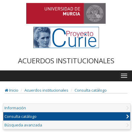
ACUERDOS INSTITUCIONALES
Togg
navi
Inicio
Acuerdos institucionales
Consulta catálogo
Información
Consulta catálogo
Búsqueda avanzada