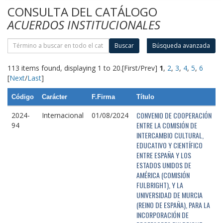
CONSULTA DEL CATÁLOGO
ACUERDOS INSTITUCIONALES
Buscar
Búsqueda avanzada
113 items found, displaying 1 to 20.
[First/Prev]
1
,
2
,
3
,
4
,
5
,
6
[
Next
/
Last
]
Código
Carácter
F.Firma
Título
CONVENIO DE COOPERACIÓN
2024-
Internacional
01/08/2024
ENTRE LA COMISIÓN DE
94
INTERCAMBIO CULTURAL,
EDUCATIVO Y CIENTÍFICO
ENTRE ESPAÑA Y LOS
ESTADOS UNIDOS DE
AMÉRICA (COMISIÓN
FULBRIGHT), Y LA
UNIVERSIDAD DE MURCIA
(REINO DE ESPAÑA), PARA LA
INCORPORACIÓN DE