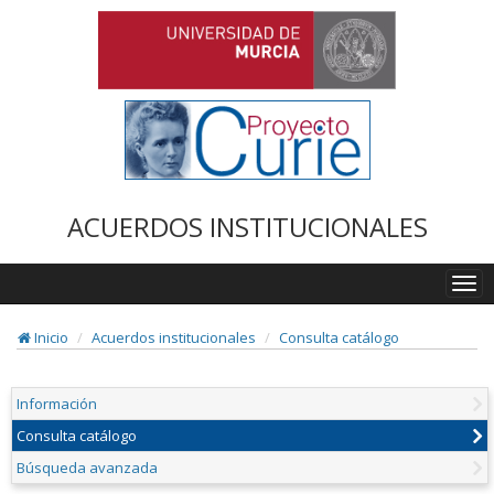
ACUERDOS INSTITUCIONALES
Togg
navi
Inicio
Acuerdos institucionales
Consulta catálogo
Información
Consulta catálogo
Búsqueda avanzada