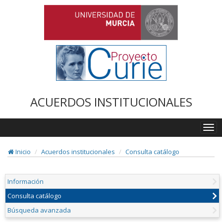
ACUERDOS INSTITUCIONALES
Togg
navi
Inicio
Acuerdos institucionales
Consulta catálogo
Información
Consulta catálogo
Búsqueda avanzada