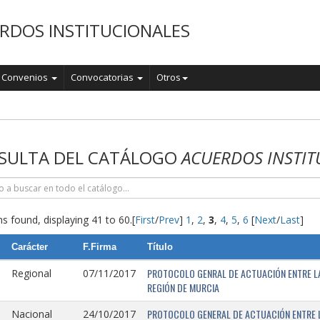
RDOS INSTITUCIONALES
Convenios
Convocatorias
Otros
o
SULTA DEL CATÁLOGO
ACUERDOS INSTIT
s found, displaying 41 to 60.
[
First
/
Prev
]
1
,
2
,
3
,
4
,
5
,
6
[
Next
/
Last
]
Carácter
F.Firma
Título
PROTOCOLO GENRAL DE ACTUACIÓN ENTRE LA 
Regional
07/11/2017
REGIÓN DE MURCIA
PROTOCOLO GENERAL DE ACTUACIÓN ENTRE L
Nacional
24/10/2017