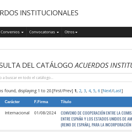
RDOS INSTITUCIONALES
Convenios
Convocatorias
Otros
o
SULTA DEL CATÁLOGO
ACUERDOS INSTIT
s found, displaying 1 to 20.
[First/Prev]
1
,
2
,
3
,
4
,
5
,
6
[
Next
/
Last
]
Carácter
F.Firma
Título
CONVENIO DE COOPERACIÓN ENTRE LA COMISI
Internacional
01/08/2024
ENTRE ESPAÑA Y LOS ESTADOS UNIDOS DE AM
(REINO DE ESPAÑA), PARA LA INCORPORACIÓ