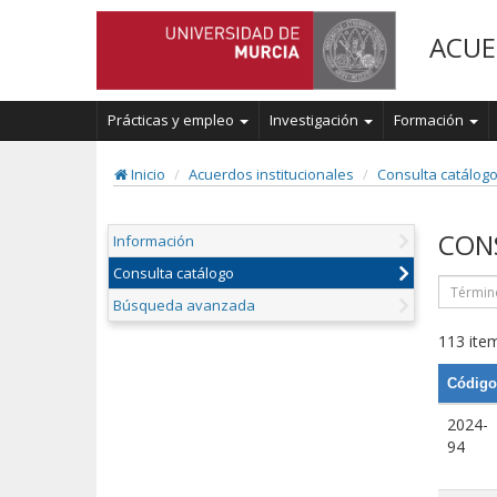
ACUE
Prácticas y empleo
Investigación
Formación
Inicio
Acuerdos institucionales
Consulta catálog
CON
Información
Consulta catálogo
Búsqueda avanzada
113 item
Código
2024-
94