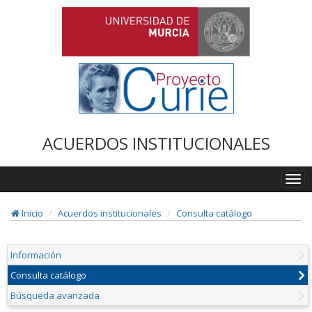
ACUERDOS INSTITUCIONALES
Togg
navi
Inicio
Acuerdos institucionales
Consulta catálogo
Información
Consulta catálogo
Búsqueda avanzada