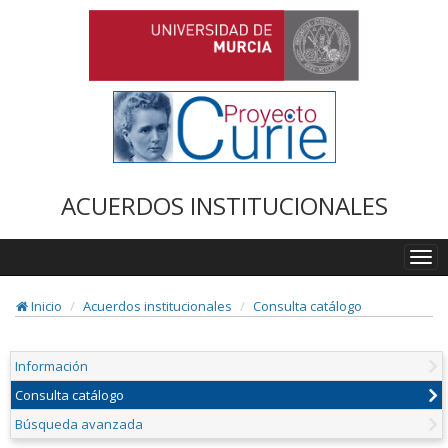
ACUERDOS INSTITUCIONALES
Togg
navi
Inicio
Acuerdos institucionales
Consulta catálogo
Información
Consulta catálogo
Búsqueda avanzada