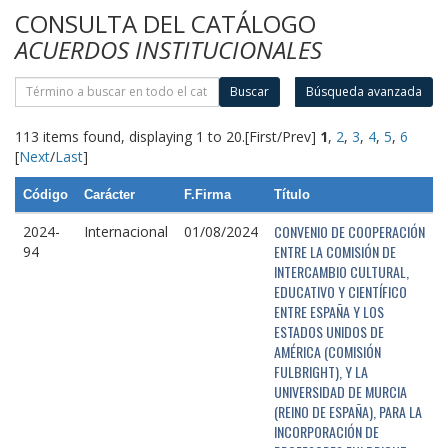
CONSULTA DEL CATÁLOGO
ACUERDOS INSTITUCIONALES
Buscar
Búsqueda avanzada
113 items found, displaying 1 to 20.
[First/Prev]
1
,
2
,
3
,
4
,
5
,
6
[
Next
/
Last
]
Código
Carácter
F.Firma
Título
CONVENIO DE COOPERACIÓN
2024-
Internacional
01/08/2024
ENTRE LA COMISIÓN DE
94
INTERCAMBIO CULTURAL,
EDUCATIVO Y CIENTÍFICO
ENTRE ESPAÑA Y LOS
ESTADOS UNIDOS DE
AMÉRICA (COMISIÓN
FULBRIGHT), Y LA
UNIVERSIDAD DE MURCIA
(REINO DE ESPAÑA), PARA LA
INCORPORACIÓN DE