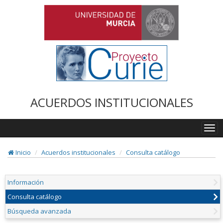
ACUERDOS INSTITUCIONALES
Togg
navi
Inicio
Acuerdos institucionales
Consulta catálogo
Información
Consulta catálogo
Búsqueda avanzada