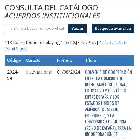
CONSULTA DEL CATÁLOGO
ACUERDOS INSTITUCIONALES
Buscar
Búsqueda avanzada
113 items found, displaying 1 to 20.
[First/Prev]
1
,
2
,
3
,
4
,
5
,
6
[
Next
/
Last
]
Código
Carácter
F.Firma
Título
CONVENIO DE COOPERACIÓN
2024-
Internacional
01/08/2024
ENTRE LA COMISIÓN DE
94
INTERCAMBIO CULTURAL,
EDUCATIVO Y CIENTÍFICO
ENTRE ESPAÑA Y LOS
ESTADOS UNIDOS DE
AMÉRICA (COMISIÓN
FULBRIGHT), Y LA
UNIVERSIDAD DE MURCIA
(REINO DE ESPAÑA), PARA LA
INCORPORACIÓN DE