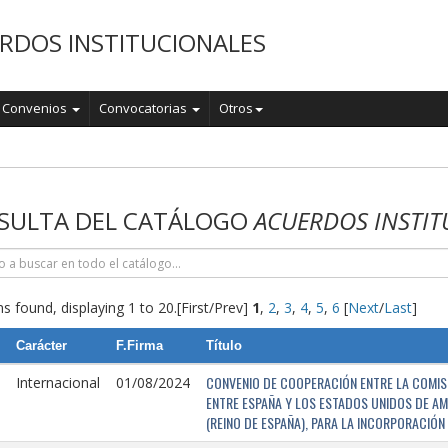
RDOS INSTITUCIONALES
Convenios
Convocatorias
Otros
o
SULTA DEL CATÁLOGO
ACUERDOS INSTIT
s found, displaying 1 to 20.
[First/Prev]
1
,
2
,
3
,
4
,
5
,
6
[
Next
/
Last
]
Carácter
F.Firma
Título
CONVENIO DE COOPERACIÓN ENTRE LA COMISI
Internacional
01/08/2024
ENTRE ESPAÑA Y LOS ESTADOS UNIDOS DE AM
(REINO DE ESPAÑA), PARA LA INCORPORACIÓ