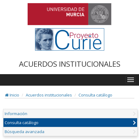
ACUERDOS INSTITUCIONALES
Togg
navi
Inicio
Acuerdos institucionales
Consulta catálogo
Información
Consulta catálogo
Búsqueda avanzada