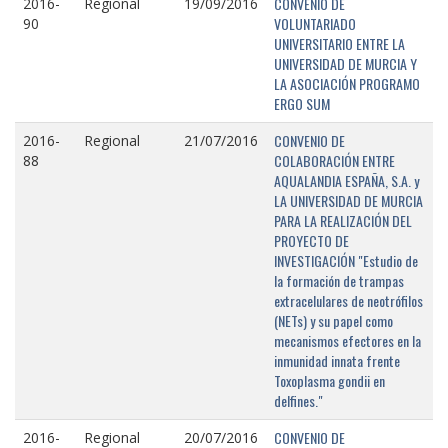
CONVENIO DE
2016-
Regional
19/09/2016
VOLUNTARIADO
90
UNIVERSITARIO ENTRE LA
UNIVERSIDAD DE MURCIA Y
LA ASOCIACIÓN PROGRAMO
ERGO SUM
CONVENIO DE
2016-
Regional
21/07/2016
COLABORACIÓN ENTRE
88
AQUALANDIA ESPAÑA, S.A. y
LA UNIVERSIDAD DE MURCIA
PARA LA REALIZACIÓN DEL
PROYECTO DE
INVESTIGACIÓN "Estudio de
la formación de trampas
extracelulares de neotrófilos
(NETs) y su papel como
mecanismos efectores en la
inmunidad innata frente
Toxoplasma gondii en
delfines."
CONVENIO DE
2016-
Regional
20/07/2016