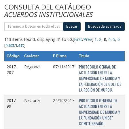
CONSULTA DEL CATÁLOGO
ACUERDOS INSTITUCIONALES
Buscar
Búsqueda avanzada
113 items found, displaying 41 to 60.
[
First
/
Prev
]
1
,
2
,
3
,
4
,
5
,
6
[
Next
/
Last
]
Código
Carácter
F.Firma
Título
PROTOCOLO GENRAL DE
2017-
Regional
07/11/2017
ACTUACIÓN ENTRE LA
207
UNIVERSIDAD DE MURCIA Y
LA FEDERACIÓN DE GOLF DE
LA REGIÓN DE MURCIA
PROTOCOLO GENERAL DE
2017-
Nacional
24/10/2017
ACTUACIÓN ENTRE LA
99
UNIVERSIDAD DE MURCIA Y
LA FUNDACIÓN UNICEF
COMITÉ ESPAÑOL