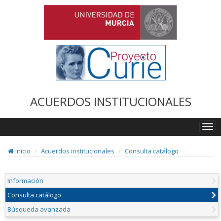
ACUERDOS INSTITUCIONALES
Togg
navi
Inicio
Acuerdos institucionales
Consulta catálogo
Información
Consulta catálogo
Búsqueda avanzada