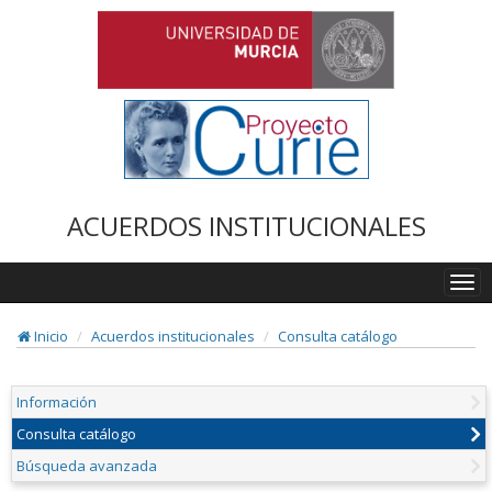
ACUERDOS INSTITUCIONALES
Togg
navi
Inicio
Acuerdos institucionales
Consulta catálogo
Información
Consulta catálogo
Búsqueda avanzada