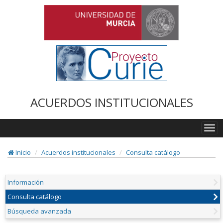
ACUERDOS INSTITUCIONALES
Togg
navi
Inicio
Acuerdos institucionales
Consulta catálogo
Información
Consulta catálogo
Búsqueda avanzada