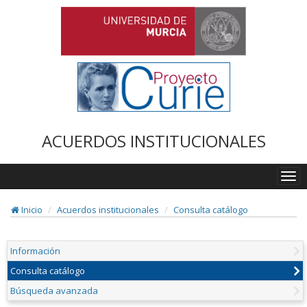
ACUERDOS INSTITUCIONALES
Togg
navi
Inicio
Acuerdos institucionales
Consulta catálogo
Información
Consulta catálogo
Búsqueda avanzada