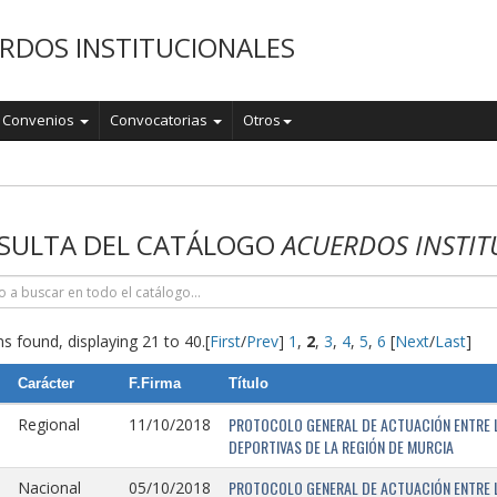
RDOS INSTITUCIONALES
Convenios
Convocatorias
Otros
o
SULTA DEL CATÁLOGO
ACUERDOS INSTIT
s found, displaying 21 to 40.
[
First
/
Prev
]
1
,
2
,
3
,
4
,
5
,
6
[
Next
/
Last
]
Carácter
F.Firma
Título
PROTOCOLO GENERAL DE ACTUACIÓN ENTRE L
Regional
11/10/2018
DEPORTIVAS DE LA REGIÓN DE MURCIA
PROTOCOLO GENERAL DE ACTUACIÓN ENTRE L
Nacional
05/10/2018