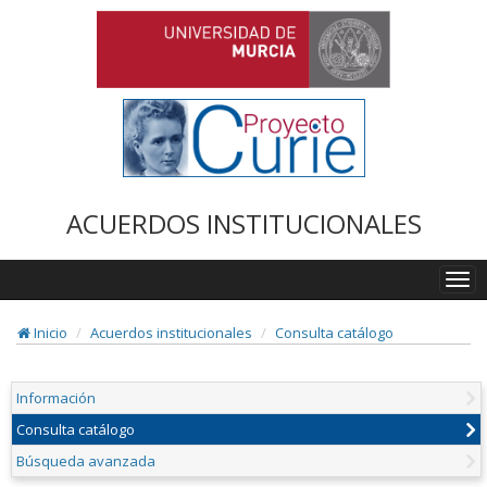
ACUERDOS INSTITUCIONALES
Togg
navi
Inicio
Acuerdos institucionales
Consulta catálogo
Información
Consulta catálogo
Búsqueda avanzada