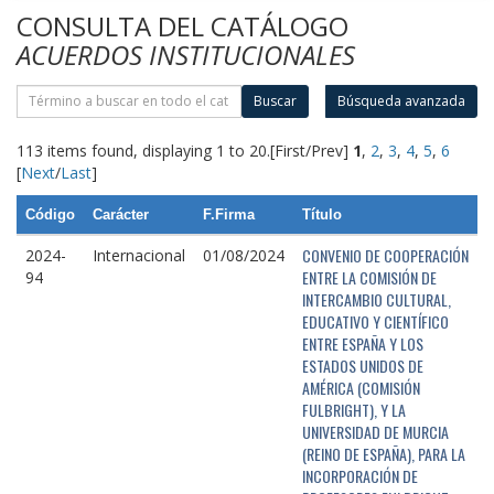
CONSULTA DEL CATÁLOGO
ACUERDOS INSTITUCIONALES
Buscar
Búsqueda avanzada
113 items found, displaying 1 to 20.
[First/Prev]
1
,
2
,
3
,
4
,
5
,
6
[
Next
/
Last
]
Código
Carácter
F.Firma
Título
CONVENIO DE COOPERACIÓN
2024-
Internacional
01/08/2024
ENTRE LA COMISIÓN DE
94
INTERCAMBIO CULTURAL,
EDUCATIVO Y CIENTÍFICO
ENTRE ESPAÑA Y LOS
ESTADOS UNIDOS DE
AMÉRICA (COMISIÓN
FULBRIGHT), Y LA
UNIVERSIDAD DE MURCIA
(REINO DE ESPAÑA), PARA LA
INCORPORACIÓN DE