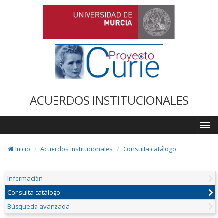
ACUERDOS INSTITUCIONALES
Togg
navi
Inicio
Acuerdos institucionales
Consulta catálogo
Información
Consulta catálogo
Búsqueda avanzada