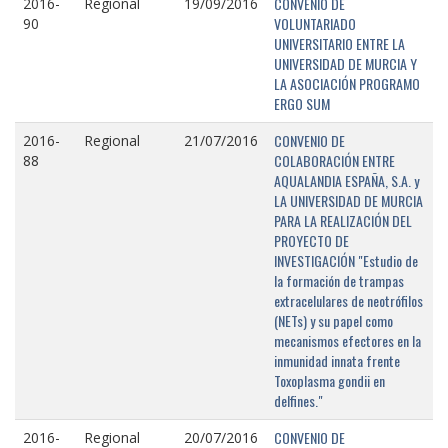
CONVENIO DE
2016-
Regional
19/09/2016
VOLUNTARIADO
90
UNIVERSITARIO ENTRE LA
UNIVERSIDAD DE MURCIA Y
LA ASOCIACIÓN PROGRAMO
ERGO SUM
CONVENIO DE
2016-
Regional
21/07/2016
COLABORACIÓN ENTRE
88
AQUALANDIA ESPAÑA, S.A. y
LA UNIVERSIDAD DE MURCIA
PARA LA REALIZACIÓN DEL
PROYECTO DE
INVESTIGACIÓN "Estudio de
la formación de trampas
extracelulares de neotrófilos
(NETs) y su papel como
mecanismos efectores en la
inmunidad innata frente
Toxoplasma gondii en
delfines."
CONVENIO DE
2016-
Regional
20/07/2016