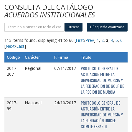
CONSULTA DEL CATÁLOGO
ACUERDOS INSTITUCIONALES
Buscar
Búsqueda avanzada
113 items found, displaying 41 to 60.
[
First
/
Prev
]
1
,
2
,
3
,
4
,
5
,
6
[
Next
/
Last
]
Código
Carácter
F.Firma
Título
PROTOCOLO GENRAL DE
2017-
Regional
07/11/2017
ACTUACIÓN ENTRE LA
207
UNIVERSIDAD DE MURCIA Y
LA FEDERACIÓN DE GOLF DE
LA REGIÓN DE MURCIA
PROTOCOLO GENERAL DE
2017-
Nacional
24/10/2017
ACTUACIÓN ENTRE LA
99
UNIVERSIDAD DE MURCIA Y
LA FUNDACIÓN UNICEF
COMITÉ ESPAÑOL